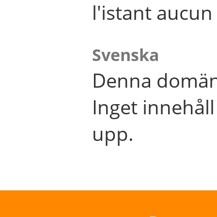
l'istant aucu
Svenska
Denna domän 
Inget innehål
upp.